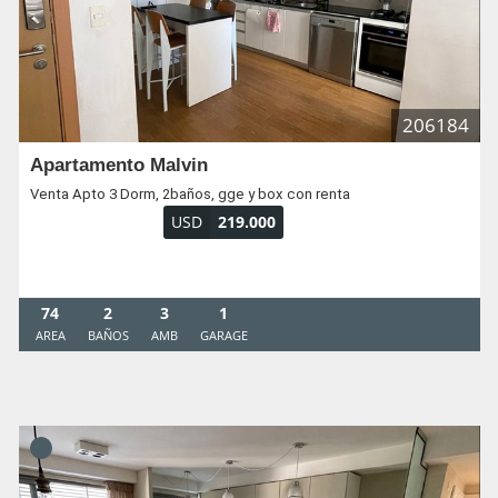
206184
Apartamento Malvin
Venta Apto 3 Dorm, 2baños, gge y box con renta
USD
219.000
74
2
3
1
AREA
BAÑOS
AMB
GARAGE