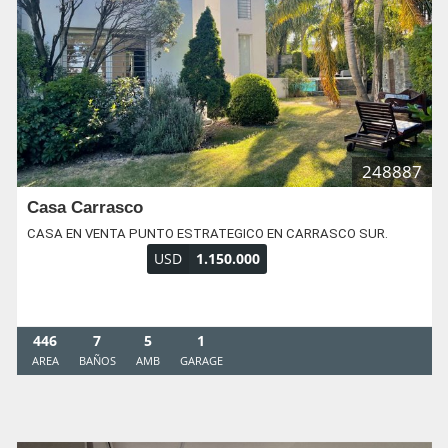
248887
Casa Carrasco
CASA EN VENTA PUNTO ESTRATEGICO EN CARRASCO SUR.
USD
1.150.000
446
7
5
1
AREA
BAÑOS
AMB
GARAGE