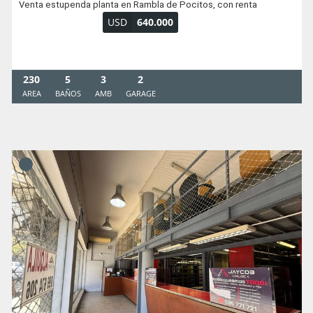
Venta estupenda planta en Rambla de Pocitos, con renta
USD
640.000
230
5
3
2
AREA
BAÑOS
AMB
GARAGE