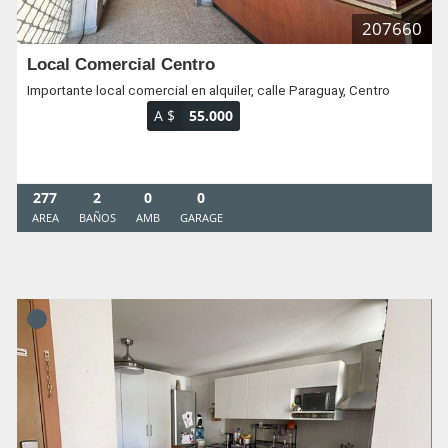
207660
Local Comercial Centro
Importante local comercial en alquiler, calle Paraguay, Centro
A $
55.000
277
2
0
0
AREA
BAÑOS
AMB
GARAGE