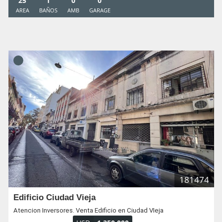
25
1
0
0
AREA
BAÑOS
AMB
GARAGE
181474
Edificio Ciudad Vieja
Atencion Inversores. Venta Edificio en Ciudad VIeja