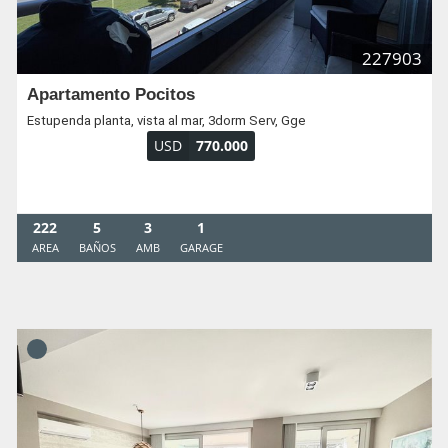
227903
Apartamento Pocitos
Estupenda planta, vista al mar, 3dorm Serv, Gge
USD
770.000
222
5
3
1
AREA
BAÑOS
AMB
GARAGE