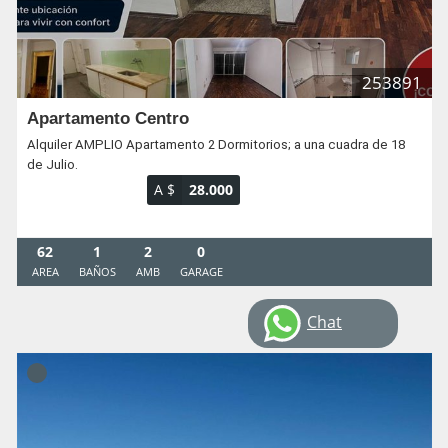
253891
Apartamento Centro
Alquiler AMPLIO Apartamento 2 Dormitorios; a una cuadra de 18
de Julio.
A $
28.000
62
1
2
0
AREA
BAÑOS
AMB
GARAGE
Chat