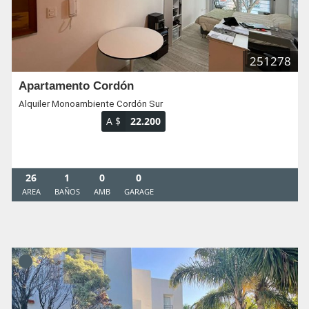
251278
Apartamento Cordón
Alquiler Monoambiente Cordón Sur
A $
22.200
26
1
0
0
AREA
BAÑOS
AMB
GARAGE