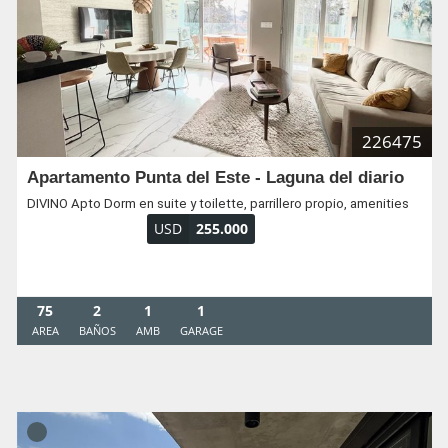
226475
Apartamento Punta del Este - Laguna del diario
DIVINO Apto Dorm en suite y toilette, parrillero propio, amenities
USD
255.000
75
2
1
1
AREA
BAÑOS
AMB
GARAGE