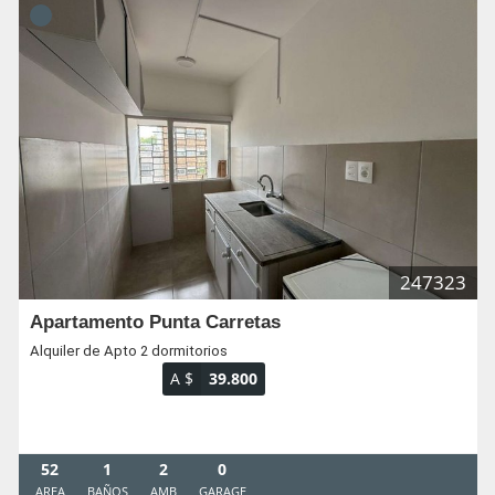
247323
Apartamento Punta Carretas
Alquiler de Apto 2 dormitorios
A $
39.800
52
1
2
0
AREA
BAÑOS
AMB
GARAGE