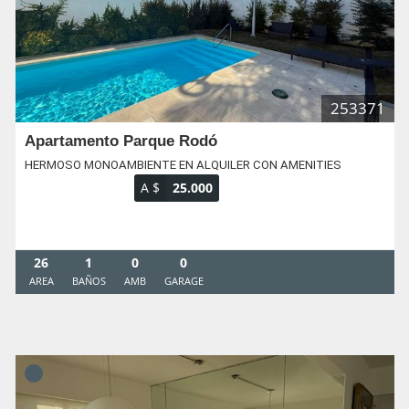
253371
Apartamento Parque Rodó
HERMOSO MONOAMBIENTE EN ALQUILER CON AMENITIES
A $
25.000
26
1
0
0
AREA
BAÑOS
AMB
GARAGE