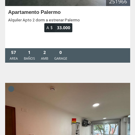
251966
Apartamento Palermo
Alquiler Apto 2 dorm a estrenar Palermo
A $
33.000
57
1
2
0
AREA
BAÑOS
AMB
GARAGE