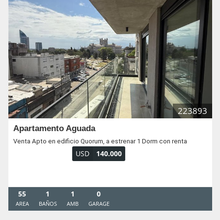
223893
Apartamento Aguada
Venta Apto en edificio Quorum, a estrenar 1 Dorm con renta
USD
140.000
55
1
1
0
AREA
BAÑOS
AMB
GARAGE