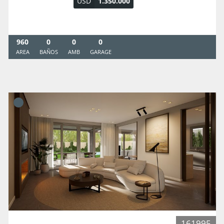
USD
1.350.000
960
0
0
0
AREA
BAÑOS
AMB
GARAGE
161995