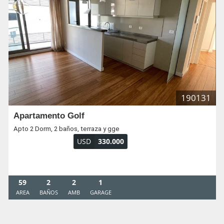
190131
Apartamento Golf
Apto 2 Dorm, 2 baños, terraza y gge
USD
330.000
59
2
2
1
AREA
BAÑOS
AMB
GARAGE