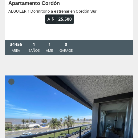
Apartamento Cordón
ALQUILER 1 Dormitorio a estrenar en Cordón Sur
A $
25.500
34455
1
1
0
AREA
BAÑOS
AMB
GARAGE