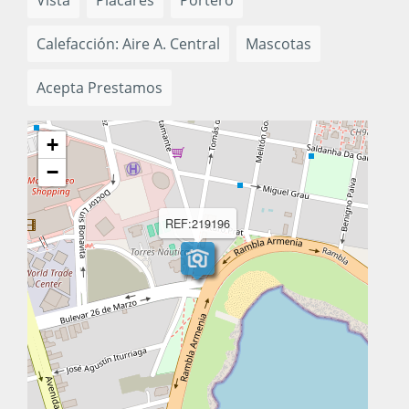
Vista
Placares
Portero
Calefacción: Aire A. Central
Mascotas
Acepta Prestamos
+
−
REF:219196