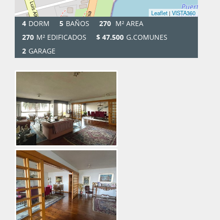
Leaflet
|
VISTA360
4
DORM
5
BAÑOS
270
M² AREA
270
M² EDIFICADOS
$ 47.500
G.COMUNES
2
GARAGE