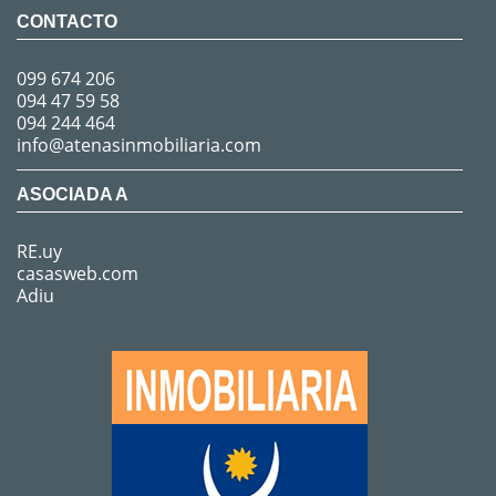
CONTACTO
099 674 206
094 47 59 58
094 244 464
info@atenasinmobiliaria.com
ASOCIADA A
RE.uy
casasweb.com
Adiu