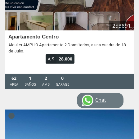
253891
Apartamento Centro
Alquiler AMPLIO Apartamento 2 Dormitorios; a una cuadra de 18
de Julio.
A $
28.000
62
1
2
0
AREA
BAÑOS
AMB
GARAGE
Chat