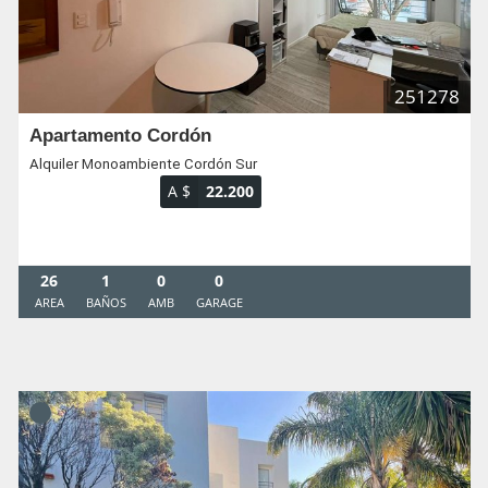
251278
Apartamento Cordón
Alquiler Monoambiente Cordón Sur
A $
22.200
26
1
0
0
AREA
BAÑOS
AMB
GARAGE