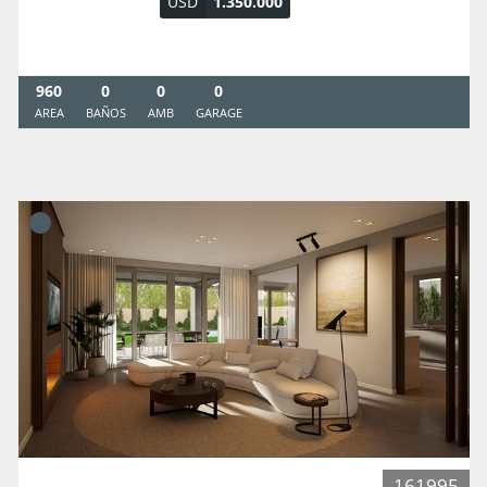
USD
1.350.000
960
0
0
0
AREA
BAÑOS
AMB
GARAGE
161995