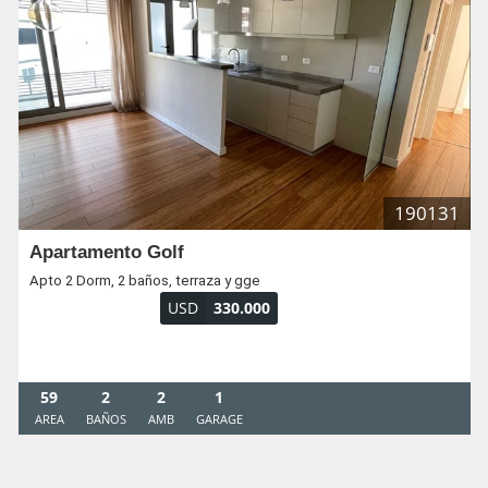
190131
Apartamento Golf
Apto 2 Dorm, 2 baños, terraza y gge
USD
330.000
59
2
2
1
AREA
BAÑOS
AMB
GARAGE