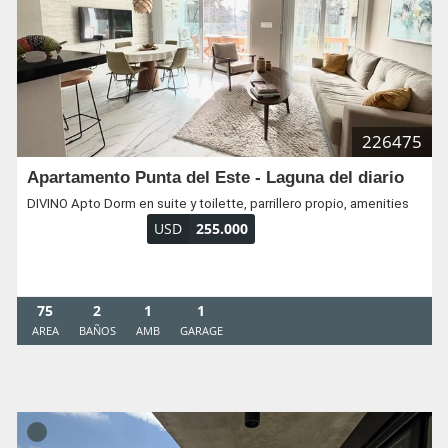
226475
Apartamento Punta del Este - Laguna del diario
DIVINO Apto Dorm en suite y toilette, parrillero propio, amenities
USD
255.000
75
2
1
1
AREA
BAÑOS
AMB
GARAGE