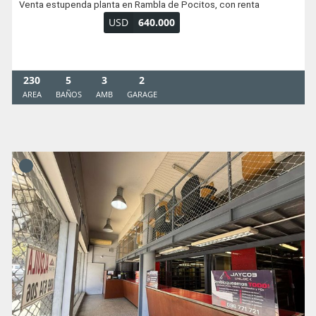
Venta estupenda planta en Rambla de Pocitos, con renta
USD
640.000
230
5
3
2
AREA
BAÑOS
AMB
GARAGE