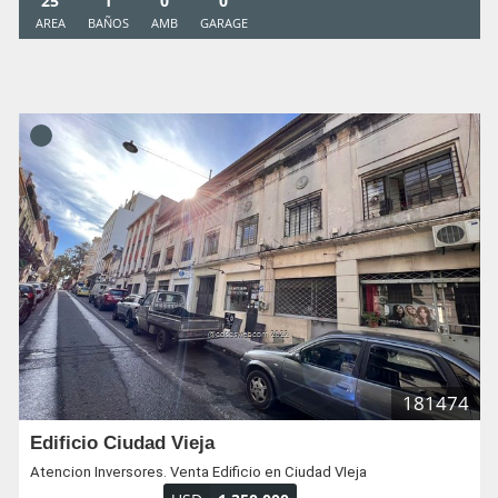
25
1
0
0
AREA
BAÑOS
AMB
GARAGE
181474
Edificio Ciudad Vieja
Atencion Inversores. Venta Edificio en Ciudad VIeja