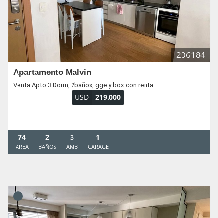
206184
Apartamento Malvin
Venta Apto 3 Dorm, 2baños, gge y box con renta
USD
219.000
74
2
3
1
AREA
BAÑOS
AMB
GARAGE