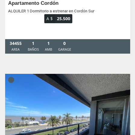
Apartamento Cordón
ALQUILER 1 Dormitorio a estrenar en Cordón Sur
A $
25.500
34455
1
1
0
AREA
BAÑOS
AMB
GARAGE