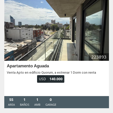
223893
Apartamento Aguada
Venta Apto en edificio Quorum, a estrenar 1 Dorm con renta
USD
140.000
55
1
1
0
AREA
BAÑOS
AMB
GARAGE