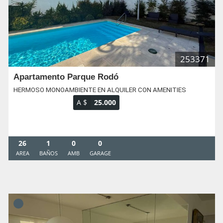
253371
Apartamento Parque Rodó
HERMOSO MONOAMBIENTE EN ALQUILER CON AMENITIES
A $
25.000
26
1
0
0
AREA
BAÑOS
AMB
GARAGE