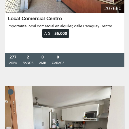
207660
Local Comercial Centro
Importante local comercial en alquiler, calle Paraguay, Centro
A $
55.000
277
2
0
0
AREA
BAÑOS
AMB
GARAGE