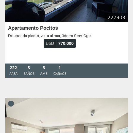
227903
Apartamento Pocitos
Estupenda planta, vista al mar, 3dorm Serv, Gge
USD
770.000
222
5
3
1
AREA
BAÑOS
AMB
GARAGE