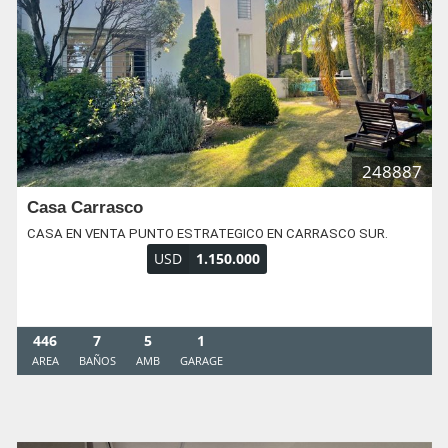
248887
Casa Carrasco
CASA EN VENTA PUNTO ESTRATEGICO EN CARRASCO SUR.
USD
1.150.000
446
7
5
1
AREA
BAÑOS
AMB
GARAGE