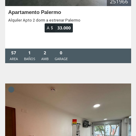
251966
Apartamento Palermo
Alquiler Apto 2 dorm a estrenar Palermo
A $
33.000
57
1
2
0
AREA
BAÑOS
AMB
GARAGE