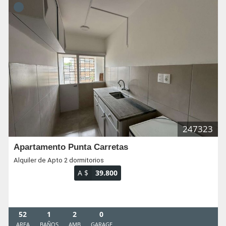
247323
Apartamento Punta Carretas
Alquiler de Apto 2 dormitorios
A $
39.800
52
1
2
0
AREA
BAÑOS
AMB
GARAGE