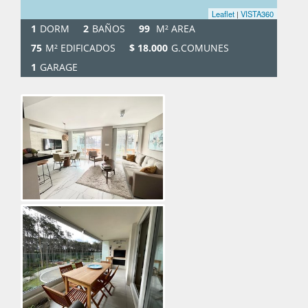
Leaflet
|
VISTA360
1
DORM
2
BAÑOS
99
M² AREA
75
M² EDIFICADOS
$ 18.000
G.COMUNES
1
GARAGE